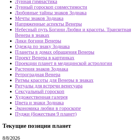
Лунная гимнастика
Лунный гороскоп совместимости
Любовные тайны знаков Зодиака
Мечты знаков Зодиака
Напряженные аспекты Венеры
Небесный путь Богини Любви и красоты. Транзитная
Венера в знаках
Лики богини Венеры
Одежда по знаку Зодиака
Планеты в домах обращения Венеры
Проект Венера в картинках
Проекции планет в медицинской астрологии
Растения знаков Зодиака
Ретроградная Венера
Ритмы красоты для Венеры в знаках
Ритуалы для встречи венесуара
Сексуальный гороскоп
Художественная галерея
Цвета и знаки Зодиака
Экономика любви в гороскопе
Пуджи (божествам 9 планет)
Текущие позиции планет
8/8/2026