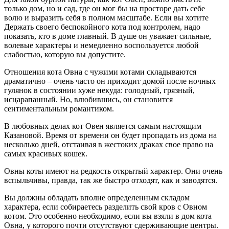
только дом, но и сад, где он мог бы на просторе дать себе
волю и выразить себя в полном масштабе. Если вы хотите
Держать своего беспокойного кота под контролем, надо
показать, кто в доме главный. В душе он уважает сильные,
волевые характеры и немедленно воспользуется любой
слабостью, которую вы допустите.
Отношения кота Овна с чужими котами складываются
драматично – очень часто он приходит домой после ночных
гулянок в состоянии хуже некуда: голодный, грязный,
исцарапанный. Но, влюбившись, он становится
сентиментальным романтиком.
В любовных делах кот Овен является самым настоящим
Казановой. Время от времени он будет пропадать из дома на
несколько дней, отстаивая в жестоких драках свое право на
самых красивых кошек.
Овны коты имеют на редкость открытый характер. Они очень
вспыльчивы, правда, так же быстро отходят, как и заводятся.
Вы должны обладать вполне определенным складом
характера, если собираетесь разделить свой кров с Овном
котом. Это особенно необходимо, если вы взяли в дом кота
Овна, у которого почти отсутствуют сдерживающие центры.