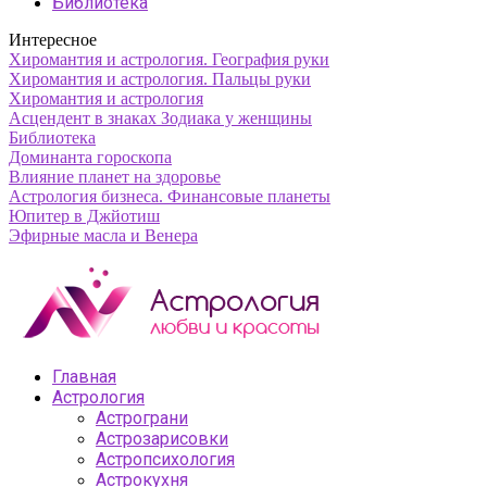
Библиотека
Интересное
Хиромантия и астрология. География руки
Хиромантия и астрология. Пальцы руки
Хиромантия и астрология
Асцендент в знаках Зодиака у женщины
Библиотека
Доминанта гороскопа
Влияние планет на здоровье
Астрология бизнеса. Финансовые планеты
Юпитер в Джйотиш
Эфирные масла и Венера
Главная
Астрология
Астрограни
Астрозарисовки
Астропсихология
Астрокухня