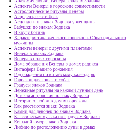
Анатомия любви. Венера в знаках Зодиака
Аспекты Венеры в гороскопе совместимости
Астрологические ритуалы Венеры
Асцедент, секс и брак
Асцендент в знаках Зодиака у женщины
Бабушки по знакам Зодиака
В кругу богинь
Характеристика женского гороскопа. Образ идеального
мужчины
Аспекты венеры с другими планетами
Венера в знаках Зодиака
Венера в полях гороскопа
Дома обращения Венеры в домах радикса
Витасфера Вашего рождения
Год рождения по китайскому календарю
Гороскоп для кошек и собак
Градусы знаков Зодиака
Денежные ритуалы на каждый лунный день
Детская астрология по знаку Зодиака
Истории о любви в домах гороскопа
Как расстаются знаки Зодиака
Камни для девочек по знакам Зодиака
Классическая музыка по градусам Зодиака
Кошачий юмор знаков Зодиака
Либидо по расположению луны в домах