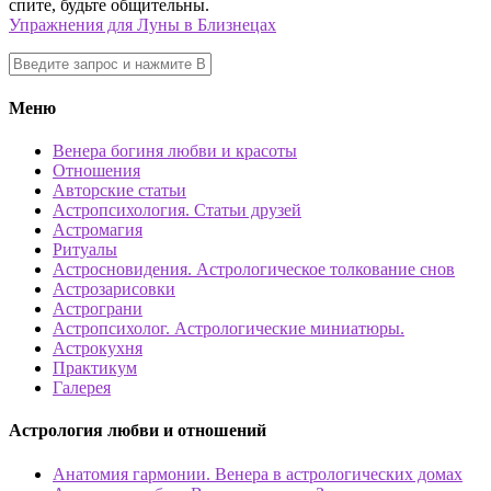
спите, будьте общительны.
Упражнения для Луны в Близнецах
Меню
Венера богиня любви и красоты
Отношения
Авторские статьи
Астропсихология. Статьи друзей
Астромагия
Ритуалы
Астросновидения. Астрологическое толкование снов
Астрозарисовки
Астрограни
Астропсихолог. Астрологические миниатюры.
Астрокухня
Практикум
Галерея
Астрология любви и отношений
Анатомия гармонии. Венера в астрологических домах