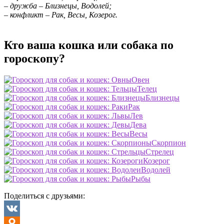
– дружба – Близнецы, Водолей;
– конфликт – Рак, Весы, Козерог.
Кто ваша кошка или собака по
гороскопу?
Овен
Телец
Близнецы
Рак
Лев
Дева
Весы
Скорпион
Стрелец
Козерог
Водолей
Рыбы
Поделиться с друзьями: