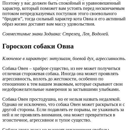
Поэтому у вас должен быть спокойный и уравновешенный
характер, который поможет вам устоять перед нескончаемым
потоком непредсказуемых поступков этого своевольного
“бродяги”, тогда сильный характер кота Овна и его активный
образ жизни доставят вам массу удовольствия.
Совместимые знаки Зодиака: Стрелец, Лев, Водолей.
Гороскоп собаки Овна
Ключевое в характере: энтузиазм, боевой дух, агрессивность.
Собака Овен – храброе существо, из нее может получиться
отличная сторожевая собака. Иногда она может проявлять
агрессивность, вплоть до жестокости, особенно по
отношению к тем вашим знакомым, которые скрывают свои
недоброжелательные намерения за застывшими улыбками.
Собака Овен простодушна, но ее нельзя назвать недалекой.
Однако не исключено, что собака Овен может раскрыться и с
другой стороны. Если подавлять ее порывы, не ухаживать за
ней и не проявлять внимания, она может превратиться в
эгоистичное, агрессивное и тупое существо.
Собаки этого знака не выносят ограничения свободы