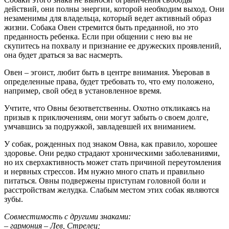
действий, они полны энергии, которой необходим выход. Они
незаменимы для владельца, который ведет активный образ
жизни. Собака Овен стремится быть преданной, но это
преданность ребенка. Если при общении с нею вы не
скупитесь на похвалу и признание ее дружеских проявлений,
она будет драться за вас насмерть.
Овен – эгоист, любит быть в центре внимания. Уверовав в
определенные права, будет требовать то, что ему положено,
например, свой обед в установленное время.
Учтите, что Овны безответственны. Охотно откликаясь на
призыв к приключениям, они могут забыть о своем долге,
умчавшись за подружкой, завладевшей их вниманием.
У собак, рожденных под знаком Овна, как правило, хорошее
здоровье. Они редко страдают хроническими заболеваниями,
но их сверхактивность может стать причиной переутомления
и нервных стрессов. Им нужно много спать и правильно
питаться. Овны подвержены приступам головной боли и
расстройствам желудка. Слабым местом этих собак являются
зубы.
Совместимость с другими знаками:
– гармония – Лев, Стрелец;