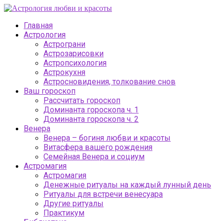
Главная
Астрология
Астрограни
Астрозарисовки
Астропсихология
Астрокухня
Астросновидения, толкование снов
Ваш гороскоп
Рассчитать гороскоп
Доминанта гороскопа ч. 1
Доминанта гороскопа ч. 2
Венера
Венера – богиня любви и красоты
Витасфера вашего рождения
Семейная Венера и социум
Астромагия
Астромагия
Денежные ритуалы на каждый лунный день
Ритуалы для встречи венесуара
Другие ритуалы
Практикум