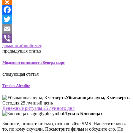
VK
Odnoklassniki
Facebook
Twitter
Email
домашний
любимец
Viber
предыдущая статья
Мидпоинт интимности Венера-марс
следующая статья
Trockn. Afrodite
Убывающая луна, 3 четверть
Сегодня 25 лунный день
Денежные ритуалы 25 лунного дня
Луна в Близнецах
Звоните, пишите письма, отправляйте SMS. Навестите кого-
то, по кому скучали. Посмотрите фильм и обсудите его. Не