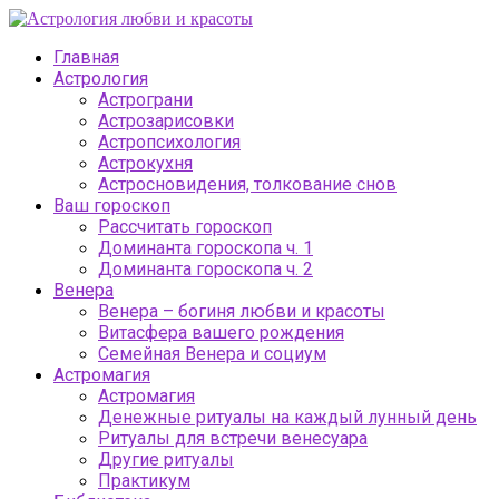
Главная
Астрология
Астрограни
Астрозарисовки
Астропсихология
Астрокухня
Астросновидения, толкование снов
Ваш гороскоп
Рассчитать гороскоп
Доминанта гороскопа ч. 1
Доминанта гороскопа ч. 2
Венера
Венера – богиня любви и красоты
Витасфера вашего рождения
Семейная Венера и социум
Астромагия
Астромагия
Денежные ритуалы на каждый лунный день
Ритуалы для встречи венесуара
Другие ритуалы
Практикум