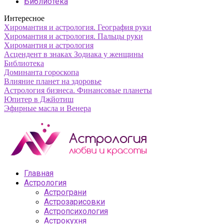
Библиотека
Интересное
Хиромантия и астрология. География руки
Хиромантия и астрология. Пальцы руки
Хиромантия и астрология
Асцендент в знаках Зодиака у женщины
Библиотека
Доминанта гороскопа
Влияние планет на здоровье
Астрология бизнеса. Финансовые планеты
Юпитер в Джйотиш
Эфирные масла и Венера
Главная
Астрология
Астрограни
Астрозарисовки
Астропсихология
Астрокухня