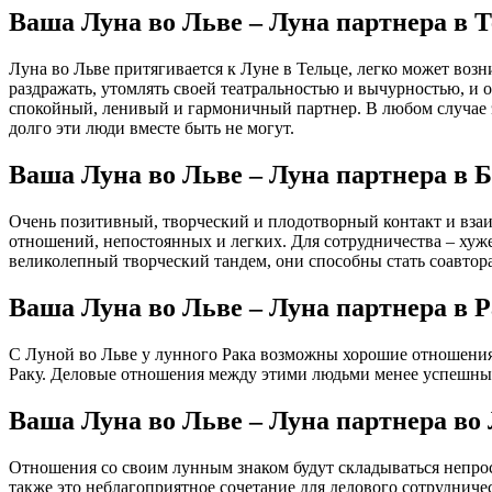
Ваша Луна во Льве – Луна партнера в 
Луна во Льве притягивается к Луне в Тельце, легко может воз
раздражать, утомлять своей театральностью и вычурностью, и 
спокойный, ленивый и гармоничный партнер. В любом случае э
долго эти люди вместе быть не могут.
Ваша Луна во Льве – Луна партнера в 
Очень позитивный, творческий и плодотворный контакт и взаи
отношений, непостоянных и легких. Для сотрудничества – хуже,
великолепный творческий тандем, они способны стать соавтора
Ваша Луна во Льве – Луна партнера в Р
С Луной во Льве у лунного Рака возможны хорошие отношения
Раку. Деловые отношения между этими людьми менее успешны, 
Ваша Луна во Льве – Луна партнера во
Отношения со своим лунным знаком будут складываться непрост
также это неблагоприятное сочетание для делового сотрудниче