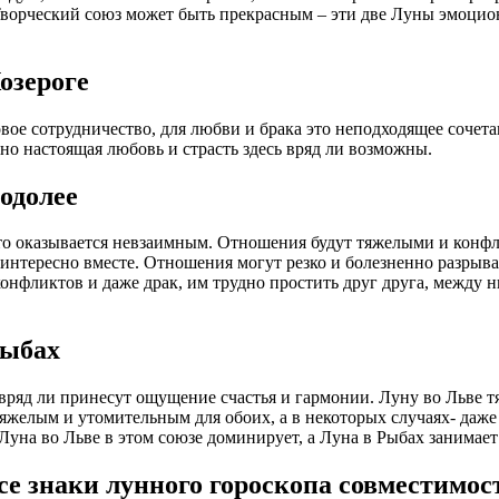
Творческий союз может быть прекрасным – эти две Луны эмоцио
озероге
вое сотрудничество, для любви и брака это неподходящее сочет
но настоящая любовь и страсть здесь вряд ли возможны.
одолее
асто оказывается невзаимным. Отношения будут тяжелыми и конф
нтересно вместе. Отношения могут резко и болезненно разрывать
 конфликтов и даже драк, им трудно простить друг друга, между
Рыбах
яд ли принесут ощущение счастья и гармонии. Луну во Льве тян
яжелым и утомительным для обоих, а в некоторых случаях- даже
. Луна во Льве в этом союзе доминирует, а Луна в Рыбах занима
се знаки лунного гороскопа совместимос