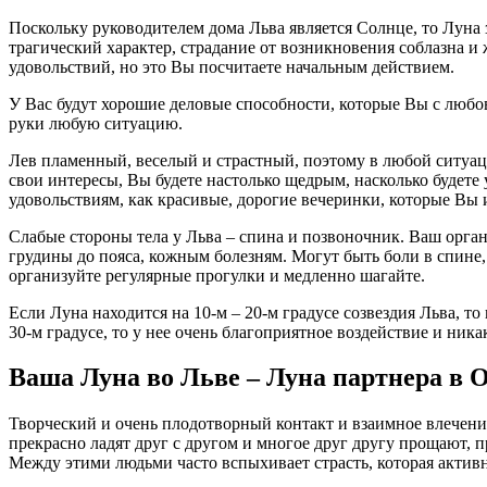
Поскольку руководителем дома Льва является Солнце, то Луна 
трагический характер, страдание от возникновения соблазна 
удовольствий, но это Вы посчитаете начальным действием.
У Вас будут хорошие деловые способности, которые Вы с любов
руки любую ситуацию.
Лев пламенный, веселый и страстный, поэтому в любой ситуац
свои интересы, Вы будете настолько щедрым, насколько будете
удовольствиям, как красивые, дорогие вечеринки, которые Вы
Слабые стороны тела у Льва – спина и позвоночник. Ваш орга
грудины до пояса, кожным болезням. Могут быть боли в спине,
организуйте регулярные прогулки и медленно шагайте.
Если Луна находится на 10-м – 20-м градусе созвездия Льва, т
30-м градусе, то у нее очень благоприятное воздействие и ника
Ваша Луна во Льве – Луна партнера в 
Творческий и очень плодотворный контакт и взаимное влечени
прекрасно ладят друг с другом и многое друг другу прощают, п
Между этими людьми часто вспыхивает страсть, которая активно