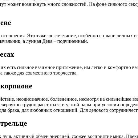
тут может возникнуть много сложностей. На фоне сильного сек
Деве
 отношения. Это тяжелое сочетание, особенно в плане личных и
начальник, а лунная Дева – подчиненный.
есах
их есть сильное взаимное притяжение, им легко и комфортно вм
а также для совместного творчества.
Скорпионе
ствие, неоднозначное, болезненное, несмотря на сильнейшее вза
невероятно трудно расстаться, и у этой пары при условии опред
для брака, для любовных отношений. Для делового сотрудничест
Стрельце
 душ, активный обмен энергией, схожее восприятие мира. Прек