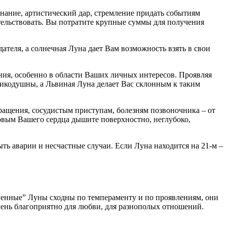
знание, артистический дар, стремление придать событиям
ительствовать. Вы потратите крупные суммы для получения
теля, а солнечная Луна дает Вам возможность взять в свои
ния, особенно в области Ваших личных интересов. Проявляя
еликодушны, а Львиная Луна делает Вас склонным к таким
ращения, сосудистым приступам, болезням позвоночника – от
ровым Вашего сердца дышите поверхностно, неглубоко,
ыть аварии и несчастные случаи. Если Луна находится на 21-м –
ненные” Луны сходны по темпераменту и по проявлениям, они
чень благоприятно для любви, для разнополых отношений.