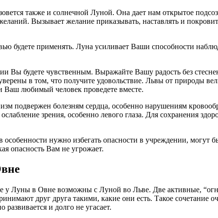
зовется также и солнечной Луной. Она дает нам открытое подсо
и желаний. Вызывает желание приказывать, наставлять и покров
ью будете применять. Луна усиливает Ваши способности наблюда
ии Вы будете чувственным. Выражайте Вашу радость без стесне
 уверены в том, что получите удовольствие. Львы от природы в
 и Ваш любимый человек проведете вместе.
низм подвержен болезням сердца, особенно нарушениям кровооб
 ослабление зрения, особенно левого глаза. Для сохранения здо
о в особенности нужно избегать опасности в учреждении, могут б
кая опасность Вам не угрожает.
Овне
е у Луны в Овне возможны с Луной во Льве. Две активные, “ог
ринимают друг друга такими, какие они есть.
Такое сочетание о
 развивается и долго не угасает.