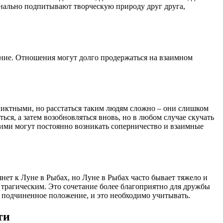
нально подпитывают творческую природу друг друга,
ание. Отношения могут долго продержаться на взаимном
ликтными, но расстаться таким людям сложно – они слишком
ся, а затем возобновляться вновь, но в любом случае скучать
 ними могут постоянно возникать соперничество и взаимные
ет к Луне в Рыбах, но Луне в Рыбах часто бывает тяжело и
 трагическим. Это сочетание более благоприятно для дружбы
ет подчиненное положение, и это необходимо учитывать.
ти