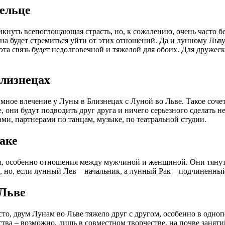
Тельце
никнуть всепоглощающая страсть, но, к сожалению, очень часто 
она будет стремиться уйти от этих отношений. Да и лунному Льв
та связь будет недолговечной и тяжелой для обоих. Для дружес
Близнецах
мное влечение у Луны в Близнецах с Луной во Льве. Такое соче
 они будут подводить друг друга и ничего серьезного сделать не
ми, партнерами по танцам, музыке, по театральной студии.
аке
, особенно отношения между мужчиной и женщиной. Они тянутся
но, если лунный Лев – начальник, а лунный Рак – подчиненный,
 Льве
о, двум Лунам во Льве тяжело друг с другом, особенно в одноп
ства – возможно, лишь в совместном творчестве, на почве занят