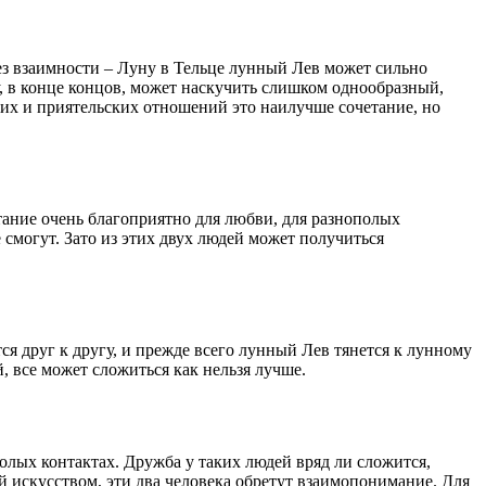
без взаимности – Луну в Тельце лунный Лев может сильно
у, в конце концов, может наскучить слишком однообразный,
ких и приятельских отношений это наилучше сочетание, но
тание очень благоприятно для любви, для разнополых
 смогут. Зато из этих двух людей может получиться
 друг к другу, и прежде всего лунный Лев тянется к лунному
 все может сложиться как нельзя лучше.
олых контактах. Дружба у таких людей вряд ли сложится,
ий искусством, эти два человека обретут взаимопонимание. Для