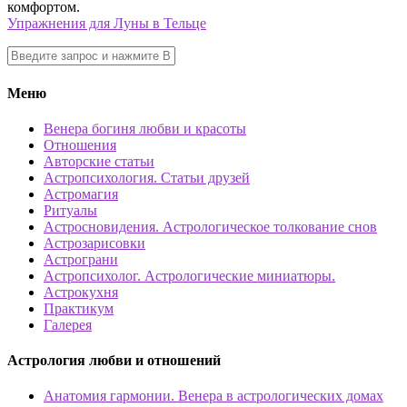
комфортом.
Упражнения для Луны в Тельце
Меню
Венера богиня любви и красоты
Отношения
Авторские статьи
Астропсихология. Статьи друзей
Астромагия
Ритуалы
Астросновидения. Астрологическое толкование снов
Астрозарисовки
Астрограни
Астропсихолог. Астрологические миниатюры.
Астрокухня
Практикум
Галерея
Астрология любви и отношений
Анатомия гармонии. Венера в астрологических домах