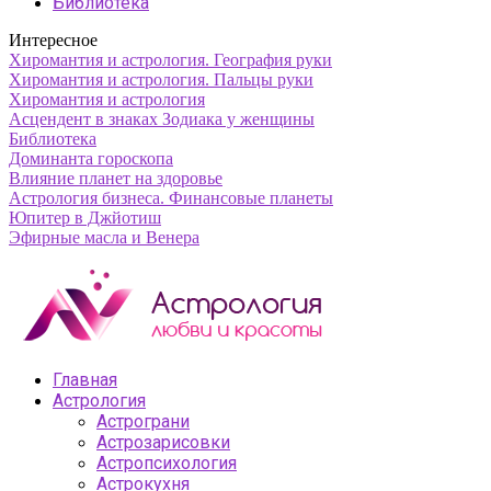
Библиотека
Интересное
Хиромантия и астрология. География руки
Хиромантия и астрология. Пальцы руки
Хиромантия и астрология
Асцендент в знаках Зодиака у женщины
Библиотека
Доминанта гороскопа
Влияние планет на здоровье
Астрология бизнеса. Финансовые планеты
Юпитер в Джйотиш
Эфирные масла и Венера
Главная
Астрология
Астрограни
Астрозарисовки
Астропсихология
Астрокухня