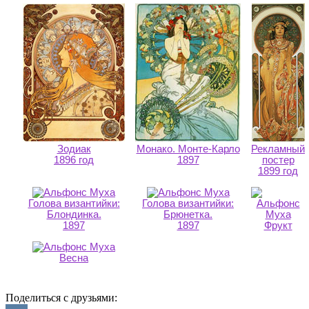
Зодиак
Монако. Монте-Карло
Рекламный
1896 год
1897
постер
1899 год
Голова византийки:
Голова византийки:
Блондинка.
Брюнетка.
1897
1897
Фрукт
Весна
Поделиться с друзьями: