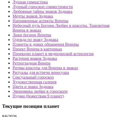
Лунная гимнастика
Лунный гороскоп совместимости
Любовные тайны знаков Зодиака
Мечты знаков Зодиака
Напряженные аспекты Венеры
Небесный путь Богини Любви и красоты. Транзитная
Венера в знаках
Лики богини Венеры
Одежда по знаку Зодиака
Планеты в домах обращения Венеры
Проект Венера в картинках
Проекции планет в медицинской астрологии
Растения знаков Зодиака
Ретроградная Венера
Ритмы красоты для Венеры в знаках
Ритуалы для встречи венесуара
Сексуальный гороскоп
Художественная галерея
Цвета и знаки Зодиака
Экономика любви в гороскопе
Пуджи (божествам 9 планет)
Текущие позиции планет
8/6/2026