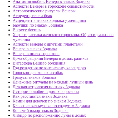
Анатомия любви. Венера в знаках Зодиака
Аспекты Венеры в гороскопе совместимости
Астрологические ритуалы Венеры
Асцедент, секс и брак
Асцендент в знаках Зодиака у женщины
Бабушки по знакам Зодиака
В кругу богинь
Характеристика женского гороскопа. Образ идеального
мужчины
Аспекты венеры с другими планетами
Венера в знаках Зодиака
Венера в полях гороскопа
Дома обращения Венеры в домах радикса
Витасфера Вашего рождения
Год рождения по китайскому календарю
Гороскоп для кошек и собак
Градусы знаков Зодиака
Денежные ритуалы на каждый лунный день
Детская астрология по знаку Зодиака
Истории о любви в домах гороскопа
Как расстаются знаки Зодиака
Камни для девочек по знакам Зодиака
Классическая музыка по градусам Зодиака
Кошачий юмор знаков Зодиака
Либидо по расположению луны в домах