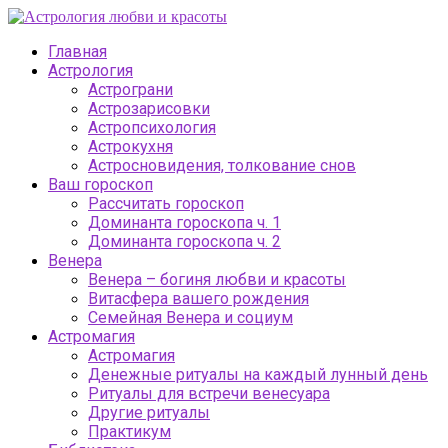
Главная
Астрология
Астрограни
Астрозарисовки
Астропсихология
Астрокухня
Астросновидения, толкование снов
Ваш гороскоп
Рассчитать гороскоп
Доминанта гороскопа ч. 1
Доминанта гороскопа ч. 2
Венера
Венера – богиня любви и красоты
Витасфера вашего рождения
Семейная Венера и социум
Астромагия
Астромагия
Денежные ритуалы на каждый лунный день
Ритуалы для встречи венесуара
Другие ритуалы
Практикум