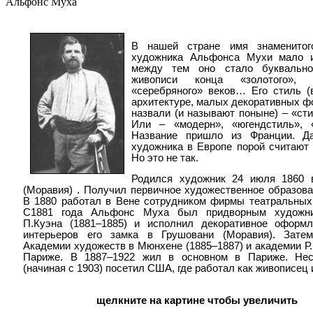
Альфонс Муха
В нашей стране имя знаменитог
художника Альфонса Мухи мало и
между тем оно стало буквальн
живописи конца «золотого»,
«серебряного» веков… Его стиль (
архитектуре, малых декоративных фо
назвали (и называют поныне) – «ст
Или – «модерн», «югендстиль», «
Название пришло из Франции. Д
художника в Европе порой считают
Но это не так.
Родился художник 24 июля 1860 
(Моравия) . Получил первичное художественное образова
В 1880 работал в Вене сотрудником фирмы театральных
С1881 года Альфонс Муха был придворным художн
П.Куэна (1881–1885) и исполнил декоративное оформл
интерьеров его замка в Грушовани (Моравия). Зате
Академии художеств в Мюнхене (1885–1887) и академии Р
Париже. В 1887–1922 жил в основном в Париже. Нес
(начиная с 1903) посетил США, где работал как живописец и
щелкните на картине чтобы увеличить