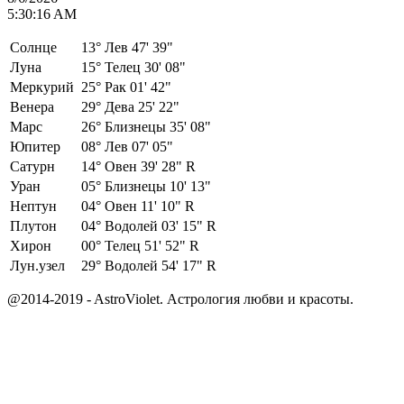
5:30:16 AM
Солнце
13°
Лев 47' 39"
Луна
15°
Телец 30' 08"
Меркурий
25°
Рак 01' 42"
Венера
29°
Дева 25' 22"
Марс
26°
Близнецы 35' 08"
Юпитер
08°
Лев 07' 05"
Сатурн
14°
Овен 39' 28" R
Уран
05°
Близнецы 10' 13"
Нептун
04°
Овен 11' 10" R
Плутон
04°
Водолей 03' 15" R
Хирон
00°
Телец 51' 52" R
Лун.узел
29°
Водолей 54' 17" R
@2014-2019 - AstroViolet. Астрология любви и красоты.