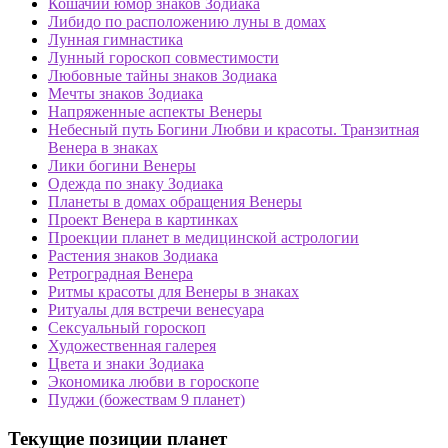
Кошачий юмор знаков Зодиака
Либидо по расположению луны в домах
Лунная гимнастика
Лунный гороскоп совместимости
Любовные тайны знаков Зодиака
Мечты знаков Зодиака
Напряженные аспекты Венеры
Небесный путь Богини Любви и красоты. Транзитная
Венера в знаках
Лики богини Венеры
Одежда по знаку Зодиака
Планеты в домах обращения Венеры
Проект Венера в картинках
Проекции планет в медицинской астрологии
Растения знаков Зодиака
Ретроградная Венера
Ритмы красоты для Венеры в знаках
Ритуалы для встречи венесуара
Сексуальный гороскоп
Художественная галерея
Цвета и знаки Зодиака
Экономика любви в гороскопе
Пуджи (божествам 9 планет)
Текущие позиции планет