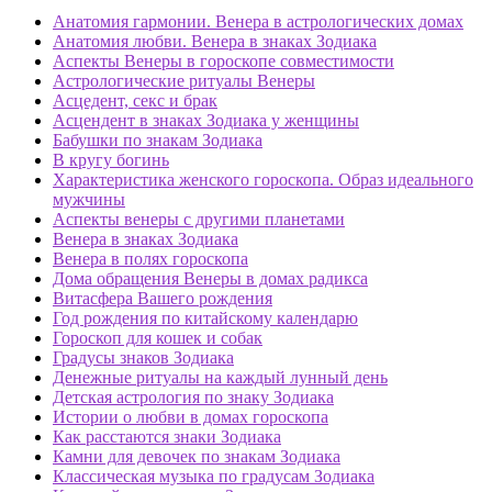
Анатомия гармонии. Венера в астрологических домах
Анатомия любви. Венера в знаках Зодиака
Аспекты Венеры в гороскопе совместимости
Астрологические ритуалы Венеры
Асцедент, секс и брак
Асцендент в знаках Зодиака у женщины
Бабушки по знакам Зодиака
В кругу богинь
Характеристика женского гороскопа. Образ идеального
мужчины
Аспекты венеры с другими планетами
Венера в знаках Зодиака
Венера в полях гороскопа
Дома обращения Венеры в домах радикса
Витасфера Вашего рождения
Год рождения по китайскому календарю
Гороскоп для кошек и собак
Градусы знаков Зодиака
Денежные ритуалы на каждый лунный день
Детская астрология по знаку Зодиака
Истории о любви в домах гороскопа
Как расстаются знаки Зодиака
Камни для девочек по знакам Зодиака
Классическая музыка по градусам Зодиака