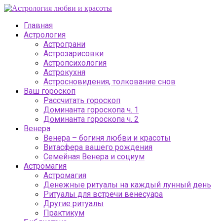
Главная
Астрология
Астрограни
Астрозарисовки
Астропсихология
Астрокухня
Астросновидения, толкование снов
Ваш гороскоп
Рассчитать гороскоп
Доминанта гороскопа ч. 1
Доминанта гороскопа ч. 2
Венера
Венера – богиня любви и красоты
Витасфера вашего рождения
Семейная Венера и социум
Астромагия
Астромагия
Денежные ритуалы на каждый лунный день
Ритуалы для встречи венесуара
Другие ритуалы
Практикум