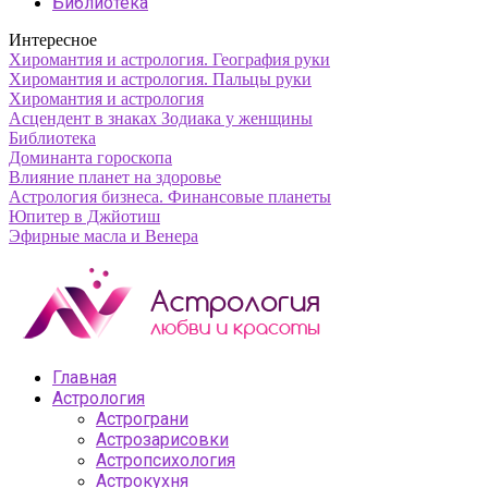
Библиотека
Интересное
Хиромантия и астрология. География руки
Хиромантия и астрология. Пальцы руки
Хиромантия и астрология
Асцендент в знаках Зодиака у женщины
Библиотека
Доминанта гороскопа
Влияние планет на здоровье
Астрология бизнеса. Финансовые планеты
Юпитер в Джйотиш
Эфирные масла и Венера
Главная
Астрология
Астрограни
Астрозарисовки
Астропсихология
Астрокухня