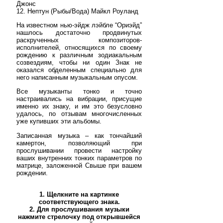
Джонс
12. Нептун (Рыбы/Вода) Майкл Роуланд
На известном нью-эйдж лэйбле “Ориэйд”
нашлось достаточно продвинутых
раскрученных композиторов-
исполнителей, относящихся по своему
рождению к различным зодиакальным
созвездиям, чтобы ни один Знак не
оказался обделенным специально для
него написанным музыкальным опусом.
Все музыканты тонко и точно
настраивались на вибрации, присущие
именно их знаку, и им это безусловно
удалось, по отзывам многочисленных
уже купивших эти альбомы.
Записанная музыка – как тончайший
камертон, позволяющий при
прослушивании провести настройку
ваших внутренних тонких параметров по
матрице, заложенной Свыше при вашем
рождении.
1. Щелкните на картинке
соответствующего знака.
2. Для прослушивания музыки
нажмите стрелочку под открывшейся