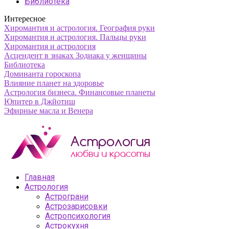
Библиотека
Интересное
Хиромантия и астрология. География руки
Хиромантия и астрология. Пальцы руки
Хиромантия и астрология
Асцендент в знаках Зодиака у женщины
Библиотека
Доминанта гороскопа
Влияние планет на здоровье
Астрология бизнеса. Финансовые планеты
Юпитер в Джйотиш
Эфирные масла и Венера
Главная
Астрология
Астрограни
Астрозарисовки
Астропсихология
Астрокухня