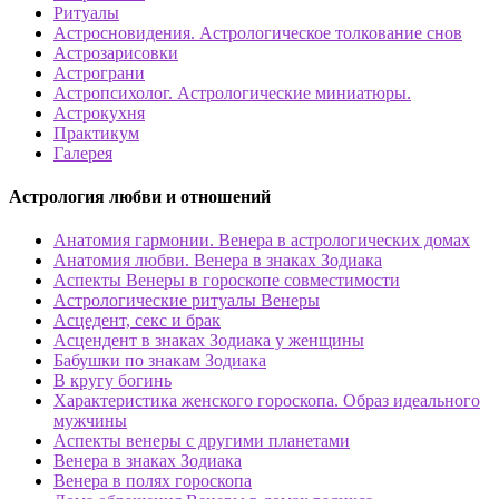
Ритуалы
Астросновидения. Астрологическое толкование снов
Астрозарисовки
Астрограни
Астропсихолог. Астрологические миниатюры.
Астрокухня
Практикум
Галерея
Астрология любви и отношений
Анатомия гармонии. Венера в астрологических домах
Анатомия любви. Венера в знаках Зодиака
Аспекты Венеры в гороскопе совместимости
Астрологические ритуалы Венеры
Асцедент, секс и брак
Асцендент в знаках Зодиака у женщины
Бабушки по знакам Зодиака
В кругу богинь
Характеристика женского гороскопа. Образ идеального
мужчины
Аспекты венеры с другими планетами
Венера в знаках Зодиака
Венера в полях гороскопа