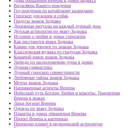
Дома обращения Венеры в домах радикса
Витасфера Вашего рождения
Год рождения по китайскому календарю
Гороскоп для кошек и собак
Градусы знаков Зодиака
Денежные ритуалы на каждый лунный день
Детская астрология по знаку Зодиака
Истории о любви в домах гороскопа
Как расстаются знаки Зодиака
Камни для девочек по знакам Зодиака
Классическая музыка по градусам Зодиака
Кошачий юмор знаков Зодиака
Либидо по расположению луны в домах
Лунная гимнастика
Лунный гороскоп совместимости
Любовные тайны знаков Зодиака
Мечты знаков Зодиака
Напряженные аспекты Венеры
Небесный путь Богини Любви и красоты. Транзитная
Венера в знаках
Лики богини Венеры
Одежда по знаку Зодиака
Планеты в домах обращения Венеры
Проект Венера в картинках
Проекции планет в медицинской астрологии