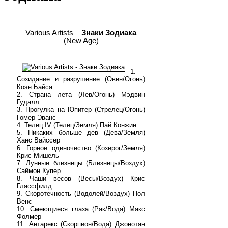
Various Artists –
Знаки Зодиака
(New Age)
1.
Созидание и разрушение (Овен/Огонь)
Коэн Байса
2. Страна лета (Лев/Огонь) Мэдвин
Гудалл
3. Прогулка на Юпитер (Стрелец/Огонь)
Гомер Эванс
4. Телец IV (Телец/Земля) Пай Конжин
5. Никаких больше дев (Дева/Земля)
Ханс Вайссер
6. Горное одиночество (Козерог/Земля)
Крис Мишель
7. Лунные близнецы (Близнецы/Воздух)
Саймон Купер
8. Чаши весов (Весы/Воздух) Крис
Глассфилд
9. Скоротечность (Водолей/Воздух) Пол
Венс
10. Смеющиеся глаза (Рак/Вода) Макс
Фолмер
11. Антарекс (Скорпион/Вода) Джонотан