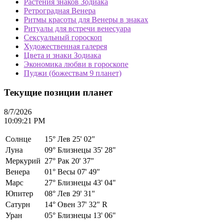
Растения знаков Зодиака
Ретроградная Венера
Ритмы красоты для Венеры в знаках
Ритуалы для встречи венесуара
Сексуальный гороскоп
Художественная галерея
Цвета и знаки Зодиака
Экономика любви в гороскопе
Пуджи (божествам 9 планет)
Текущие позиции планет
8/7/2026
10:09:21 PM
Солнце
15°
Лев 25' 02"
Луна
09°
Близнецы 35' 28"
Меркурий
27°
Рак 20' 37"
Венера
01°
Весы 07' 49"
Марс
27°
Близнецы 43' 04"
Юпитер
08°
Лев 29' 31"
Сатурн
14°
Овен 37' 32" R
Уран
05°
Близнецы 13' 06"