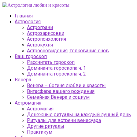
Главная
Астрология
Астрограни
Астрозарисовки
Астропсихология
Астрокухня
Астросновидения, толкование снов
Ваш гороскоп
Рассчитать гороскоп
Доминанта гороскопа ч. 1
Доминанта гороскопа ч. 2
Венера
Венера – богиня любви и красоты
Витасфера вашего рождения
Семейная Венера и социум
Астромагия
Астромагия
Денежные ритуалы на каждый лунный день
Ритуалы для встречи венесуара
Другие ритуалы
Практикум