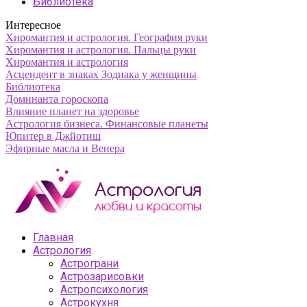
Библиотека
Интересное
Хиромантия и астрология. География руки
Хиромантия и астрология. Пальцы руки
Хиромантия и астрология
Асцендент в знаках Зодиака у женщины
Библиотека
Доминанта гороскопа
Влияние планет на здоровье
Астрология бизнеса. Финансовые планеты
Юпитер в Джйотиш
Эфирные масла и Венера
Главная
Астрология
Астрограни
Астрозарисовки
Астропсихология
Астрокухня