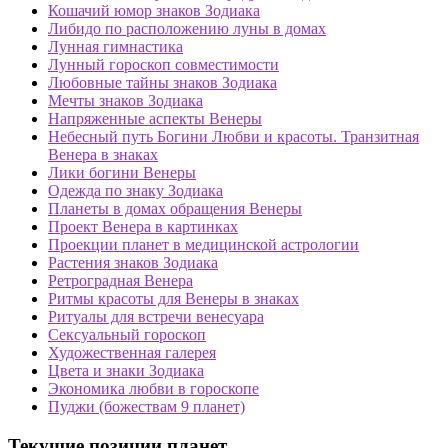
Кошачий юмор знаков Зодиака
Либидо по расположению луны в домах
Лунная гимнастика
Лунный гороскоп совместимости
Любовные тайны знаков Зодиака
Мечты знаков Зодиака
Напряженные аспекты Венеры
Небесный путь Богини Любви и красоты. Транзитная
Венера в знаках
Лики богини Венеры
Одежда по знаку Зодиака
Планеты в домах обращения Венеры
Проект Венера в картинках
Проекции планет в медицинской астрологии
Растения знаков Зодиака
Ретроградная Венера
Ритмы красоты для Венеры в знаках
Ритуалы для встречи венесуара
Сексуальный гороскоп
Художественная галерея
Цвета и знаки Зодиака
Экономика любви в гороскопе
Пуджи (божествам 9 планет)
Текущие позиции планет