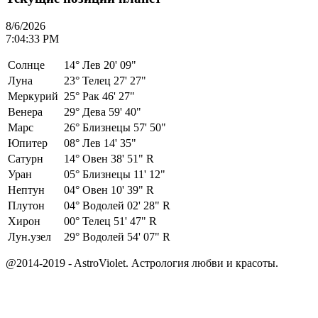
8/6/2026
7:04:33 PM
Солнце
14°
Лев 20' 09"
Луна
23°
Телец 27' 27"
Меркурий
25°
Рак 46' 27"
Венера
29°
Дева 59' 40"
Марс
26°
Близнецы 57' 50"
Юпитер
08°
Лев 14' 35"
Сатурн
14°
Овен 38' 51" R
Уран
05°
Близнецы 11' 12"
Нептун
04°
Овен 10' 39" R
Плутон
04°
Водолей 02' 28" R
Хирон
00°
Телец 51' 47" R
Лун.узел
29°
Водолей 54' 07" R
@2014-2019 - AstroViolet. Астрология любви и красоты.