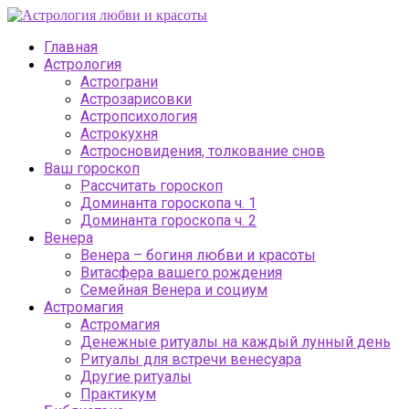
Главная
Астрология
Астрограни
Астрозарисовки
Астропсихология
Астрокухня
Астросновидения, толкование снов
Ваш гороскоп
Рассчитать гороскоп
Доминанта гороскопа ч. 1
Доминанта гороскопа ч. 2
Венера
Венера – богиня любви и красоты
Витасфера вашего рождения
Семейная Венера и социум
Астромагия
Астромагия
Денежные ритуалы на каждый лунный день
Ритуалы для встречи венесуара
Другие ритуалы
Практикум