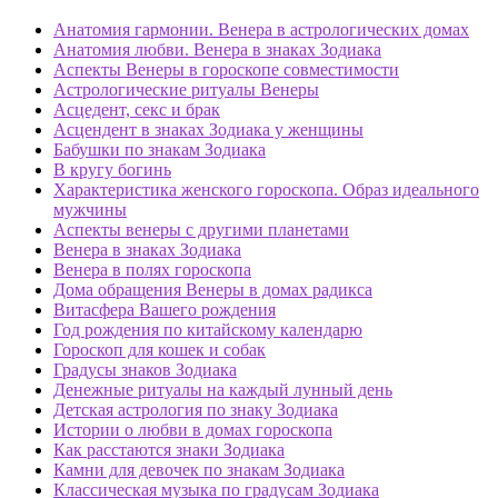
Анатомия гармонии. Венера в астрологических домах
Анатомия любви. Венера в знаках Зодиака
Аспекты Венеры в гороскопе совместимости
Астрологические ритуалы Венеры
Асцедент, секс и брак
Асцендент в знаках Зодиака у женщины
Бабушки по знакам Зодиака
В кругу богинь
Характеристика женского гороскопа. Образ идеального
мужчины
Аспекты венеры с другими планетами
Венера в знаках Зодиака
Венера в полях гороскопа
Дома обращения Венеры в домах радикса
Витасфера Вашего рождения
Год рождения по китайскому календарю
Гороскоп для кошек и собак
Градусы знаков Зодиака
Денежные ритуалы на каждый лунный день
Детская астрология по знаку Зодиака
Истории о любви в домах гороскопа
Как расстаются знаки Зодиака
Камни для девочек по знакам Зодиака
Классическая музыка по градусам Зодиака